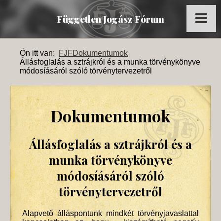
Független Jogász Fórum
Főoldal
Ön itt van:
FJF
Dokumentumok
Állásfoglalás a sztrájkról és a munka törvénykönyve
Kronológia
módosíásáról szóló törvénytervezetről
Dokumentumok
Múltidéző
Dokumentumok
Tagok
Állásfoglalás a sztrájkról és a
Képek
munka törvénykönyve
Az FJF az MTI-ben
módosíásáról szóló
törvénytervezetről
Alapvető álláspontunk mindkét törvényjavaslattal