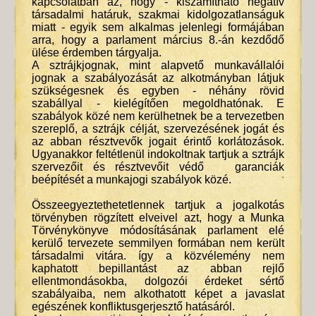
kapcsolatban az, hogy - kiszámítható negatív
társadalmi határuk, szakmai kidolgozatlanságuk
miatt - egyik sem alkalmas jelenlegi formájában
arra, hogy a parlament március 8.-án kezdődő
ülése érdemben tárgyalja.
A sztrájkjognak, mint alapvető munkavállalói
jognak a szabályozását az alkotmányban látjuk
szükségesnek és egyben - néhány rövid
szabállyal - kielégítően megoldhatónak. E
szabályok közé nem kerülhetnek be a tervezetben
szereplő, a sztrájk célját, szervezésének jogát és
az abban résztvevők jogait érintő korlátozások.
Ugyanakkor feltétlenül indokoltnak tartjuk a sztrájk
szervezőit és résztvevőit védő garanciák
beépítését a munkajogi szabályok közé.
Összeegyeztethetetlennek tartjuk a jogalkotás
törvényben rögzített elveivel azt, hogy a Munka
Törvénykönyve módosításának parlament elé
kerülő tervezete semmilyen formában nem került
társadalmi vitára. így a közvélemény nem
kaphatott bepillantást az abban rejlő
ellentmondásokba, dolgozói érdeket sértő
szabályaiba, nem alkothatott képet a javaslat
egészének konfliktusgerjesztő hatásáról.