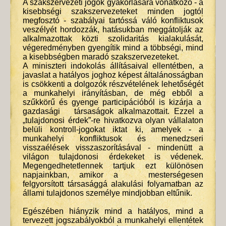
A szakszervezeti jogok gyakorlására vonatkozó - a
kisebbségi szakszervezeteket minden jogtól
megfosztó - szabályai tartóssá váló konfliktusok
veszélyét hordozzák, hatásukban meggátolják az
alkalmazottak közti szolidaritás kialakulását,
végeredményben gyengítik mind a többségi, mind
a kisebbségben maradó szakszervezeteket.
A miniszteri indokolás állításaival ellentétben, a
javaslat a hatályos joghoz képest általánosságban
is csökkenti a dolgozók részvételének lehetőségét
a munkahelyi irányításban, de még ebből a
szűkkörű és gyenge participációból is kizárja a
gazdasági társaságok alkalmazottait. Ezzel a
„tulajdonosi érdek”-re hivatkozva olyan vállalaton
belüli kontroll-jogokat iktat ki, amelyek - a
munkahelyi konfliktusok és menedzseri
visszaélések visszaszorításával - mindenütt a
világon tulajdonosi érdekeket is védenek.
Megengedhetetlennek tartjuk ezt különösen
napjainkban, amikor a mesterségesen
felgyorsított társasággá alakulási folyamatban az
állami tulajdonos személye mindjobban eltűnik.
Egészében hiányzik mind a hatályos, mind a
tervezett jogszabályokból a munkahelyi ellentétek