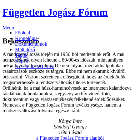
Független Jogász Fórum
Menu
Főoldal
Kronológia
Beköszöntő
Dokumentumok
Múltidéző
A rendszerváltozás idején mi 1956-ból merítettünk erőt. A mai
Tagok
nemzedéknek olyan lehetne a 89-90-es időszak, mint amilyen
Képek
nekünk volt a forradalom. De nem olyan, mert aktuálpolitikai
Az FJF az MTI-ben
csatározások eszköze és tárgya. Ebbe mi nem akarunk kívülről
beleszólni. Viszont szeretnénk elősegíteni, hogy az érdeklődők
megismerhessék a rendszerváltozás hiteles történetét.
Örülnénk, ha a mai húsz-harmincévesek az interneten kalandozva
rátalálnának honlapunkra, s egy-egy archív videó, fotó,
dokumentum vagy visszaemlékezés felkeltené érdeklődésüket.
Nemcsak a Független Jogász Fórum tevékenysége, hanem a
rendszerváltozási folyamat egésze iránt.
Kónya Imre
Sándorfi György
Tóth László
a Független Jogász Fórum alapítói