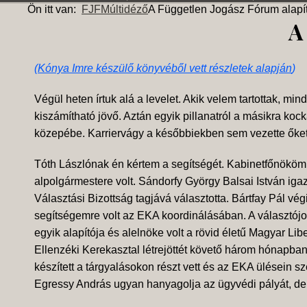
Ön itt van:
FJF
Múltidéző
A Független Jogász Fórum alapí
A
(
Kónya Imre készülő könyvéből vett részletek alapján
)
Végül heten írtuk alá a levelet. Akik velem tartottak, mi
kiszámítható jövő. Aztán egyik pillanatról a másikra koc
közepébe. Karriervágy a későbbiekben sem vezette őket, d
Tóth Lászlónak én kértem a segítségét. Kabinetfőnököm 
alpolgármestere volt. Sándorfy György Balsai István igaz
Választási Bizottság tagjává választotta. Bártfay Pál vé
segítségemre volt az EKA koordinálásában. A választójog
egyik alapítója és alelnöke volt a rövid életű Magyar L
Ellenzéki Kerekasztal létrejöttét követő három hónapban 
készített a tárgyalásokon részt vett és az EKA ülésein sz
Egressy András ugyan hanyagolja az ügyvédi pályát, de 