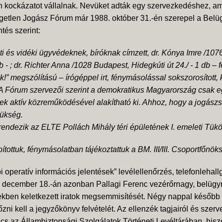
n kockázatot vállalnak. Nevüket adták egy szervezkedéshez, ame
etlen Jogász Fórum már 1988. október 31.-én szerepel a Belügym
ntés szerint:
i és vidéki ügyvédeknek, bíróknak címzett, dr. Kónya Imre /1076
b - ; dr. Richter Anna /1028 Budapest, Hidegkúti út 24./ - 1 db –
!” megszólítású – írógéppel irt, fénymásolással sokszorosított,
 A Fórum szervezői szerint a demokratikus Magyarország csak e
k aktív közreműködésével alakítható ki. Ahhoz, hogy a jogászs
zükség.
rendezik az ELTE Pollách Mihály téri épületének I. emeleti Tük
ttuk, fénymásolatban tájékoztattuk a BM. III/III. Csoportfőnöks
operatív információs jelentések” levélellenőrzés, telefonlehall
. december 18.-án azonban Pallagi Ferenc vezérőrnagy, belügymi
ben keletkezett iratok megsemmisítését. Négy nappal később a mi
zni kell a jegyzőkönyv felvételét. Az ellenzék tagjairól és szer
ncs az Állambiztonsági Szolgálatok Történeti Levéltárában, hisz