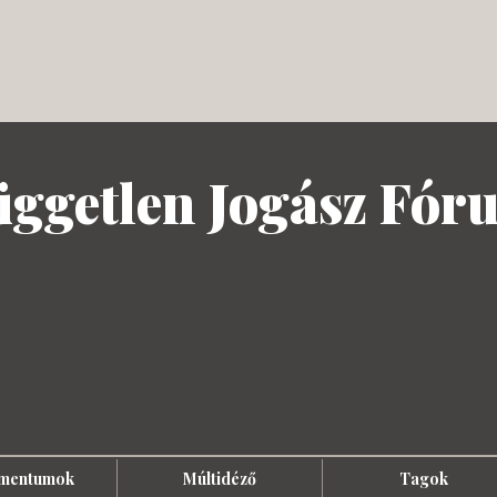
üggetlen Jogász Fór
mentumok
Múltidéző
Tagok