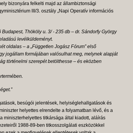
ly bizonyára felkelti majd az állambiztonsági
inisztérium III/3. osztály „Napi Operatív információs
 Budapest, Thököly u. 3/ - 235 db – dr. Sándorfy György
 feladású levélküldeményt.
 két oldalas – a „Független Jogász Fórum” első
gy jogállam formájában valósulhat meg, melynek alapját
ág történelmi szerepét betölthesse – és eközben
örtermében.
éget.”
gatások, besúgói jelentések, helyiséglehallgatások és
niszter helyettes elrendelte a folyamatban lévő, és a
niszterhelyettes titkársága által kiadott, aláírás
vezeteiről 1988-89-ben titkosszolgálati eszközökkel
en ezek a megfigyelések ellentétesek voltak a