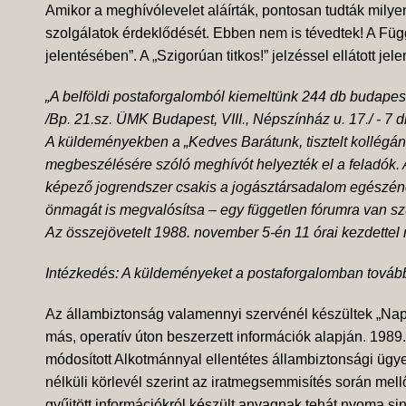
Amikor a meghívólevelet aláírták, pontosan tudták milye
szolgálatok érdeklődését. Ebben nem is tévedtek! A Függ
jelentésében”. A „Szigorúan titkos!” jelzéssel ellátott jele
„A belföldi postaforgalomból kiemeltünk 244 db budapest
/Bp. 21.sz. ÜMK Budapest, VIII., Népszínház u. 17./ - 7 d
A küldeményekben a „Kedves Barátunk, tisztelt kollégánk
megbeszélésére szóló meghívót helyezték el a feladók.
képező jogrendszer csakis a jogásztársadalom egészéne
önmagát is megvalósítsa – egy független fórumra van s
Az összejövetelt 1988. november 5-én 11 órai kezdettel 
Intézkedés: A küldeményeket a postaforgalomban továbbíto
Az állambiztonság valamennyi szervénél készültek „Napi 
más, operatív úton beszerzett információk alapján. 1989
módosított Alkotmánnyal ellentétes állambiztonsági ügyek
nélküli körlevél szerint az iratmegsemmisítés során mellő
gyűjtött információkról készült anyagnak tehát nyoma si