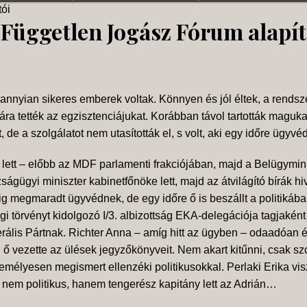
tói
 Független Jogász Fórum alapít
ndannyian sikeres emberek voltak. Könnyen és jól éltek, a rendsz
kára tették az egzisztenciájukat. Korábban távol tartották maguk
e a szolgálatot nem utasították el, s volt, aki egy időre ügyvéd
lett – előbb az MDF parlamenti frakciójában, majd a Belügymin
ságügyi miniszter kabinetfőnöke lett, majd az átvilágító bírák h
gig megmaradt ügyvédnek, de egy időre ő is beszállt a politikába
i törvényt kidolgozó I/3. albizottság EKA-delegációja tagjaként
iberális Pártnak. Richter Anna – amíg hitt az ügyben – odaadóan
ő vezette az ülések jegyzőkönyveit. Nem akart kitűnni, csak szo
emélyesen megismert ellenzéki politikusokkal. Perlaki Erika viszo
nem politikus, hanem tengerész kapitány lett az Adrián…