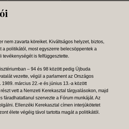
ói
er nem zavarta köreiket. Kiváltságos helyzet, biztos,
at a politikától, most egyszerre belecsöppentek a
i tevékenységét is felfüggesztette.
isztériumban – 94 és 98 között pedig Újbuda
ivatalát vezette, végül a parlament az Országos
. 1989. március 22.-e és június 13.-a között
 részt vett a Nemzeti Kerekasztal tárgyalásokon, majd
 és fáradhatatlanul szervezte a Fórum munkáját. Az
lgálni. Ellenzéki Kerekasztal címen interjúkötetet
nt élete végéig távol tartotta magát a politikától.