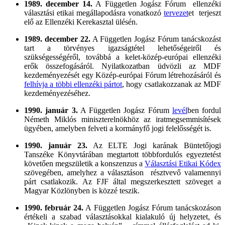
1989. december 14.
A Független Jogász Fórum ellenzéki
választási etikai megállapodásra vonatkozó
tervezet
et terjeszt
elő az Ellenzéki Kerekasztal ülésén.
1989. december 22.
A Független Jogász Fórum tanácskozást
tart a törvényes igazságtétel lehetőségeiről és
szükségességéről, továbbá a kelet-közép-európai ellenzéki
erők összefogásáról. Nyilatkozatban üdvözli az MDF
kezdeményezését egy Közép-európai Fórum létrehozásáról és
felhívja a többi ellenzéki pártot
, hogy csatlakozzanak az MDF
kezdeményezéséhez.
1990. január 3.
A Független Jogász Fórum
levél
ben fordul
Németh Miklós miniszterelnökhöz az iratmegsemmisítések
ügyében, amelyben felveti a kormányfő jogi felelősségét is.
1990. január 23.
Az ELTE Jogi karának Büntetőjogi
Tanszéke Könyvtárában megtartott többfordulós egyeztetést
követően megszületik a konszenzus a
Választási Etikai Kódex
szövegében, amelyhez a választáson résztvevő valamennyi
párt csatlakozik. Az FJF által megszerkesztett szöveget a
Magyar Közlönyben is közzé teszik.
1990. február 24.
A Független Jogász Fórum tanácskozáson
értékeli a szabad választásokkal kialakuló új helyzetet, és