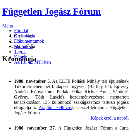
Független Jogász Fórum
Menu
Főoldal
Kronológia
Ön itt van:
Dokumentumok
FJF
Múltidéző
Kronológia
Tagok
Képek
Kronológia
Az FJF az MTI-ben
1988. november 5.
Az ELTE Polláck Mihály téri épületének
Tükörtermében hét budapesti ügyvéd (Bártfay Pál, Egressy
András, Kónya Imre, Perlaki Erika, Richter Anna, Sándorfi
György, Tóth László) kezdeményezésére megtartott
tanácskozáson 135 különböző szakágazathoz tartozó jogász
elfogadja az
Alapító Felhívás
t, s ezzel létrejön a Független
Jogász Fórum.
Képek erről a napról
1988. november 27.
A Független Jogász Fórum a Jurta