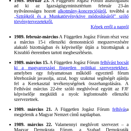
1989. február 25.
A Független Jogász Fórum állásfoglalást
ad ki az Igazságügyminisztérium február 23-án
nyilvánosságra hozott
alkotmány-koncepciójáról
, továbbá a
„Sztrájkról és a Munkatörvényköve módosításáról” szóló
törvénytervezetekről.
Képek erről a napról
1989. február-március
A Független Jogász Fórum részt vesz
a március 15-i ellenzéki demonstráció megszervezésére
alakuló bizottságban és képviselője útján a bizottságnak a
Kisrabló éteremben tartott megbeszélésein.
1989. március 15.
A Független Jogász Fórum
felhívást bocsát
ki a magyarországi független politikai szervezetekhez
,
amelyben egy folyamatosan működő egyeztető fórum
létrehozását javasolja, azzal, hogy szakmai segítségét ajánlja
fel a Kerekasztal tevékenységének összehangolására. A
Felhívást március 22-ére szóló meghívóval együtt az FJF
képviselője megküldi a nyolc legfontosabb ellenzéki
szervezetnek.
1989. március 21.
A Független Jogász Fórum
felhívás
a
megjelenik a Magyar Nemzet című napilapban.
1989. március 22.
Valamennyi meghívott szervezet – a
Magyar Demokrata Fórum, a Szabad Demokraták