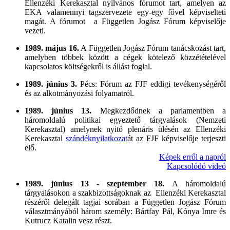
Ellenzéki Kerekasztal nyilvános fórumot tart, amelyen az
EKA valamennyi tagszervezete egy-egy fővel képviselteti
magát. A fórumot a Független Jogász Fórum képviselője
vezeti.
1989. május 16.
A Független Jogász Fórum tanácskozást tart,
amelyben többek között a cégek kötelező közzétételével
kapcsolatos költségekről is állást foglal.
1989. június 3.
Pécs: Fórum az FJF eddigi tevékenységéről
és az alkotmányozási folyamatról.
1989. június 13.
Megkezdődnek a parlamentben a
háromoldalú politikai egyeztető tárgyalások (Nemzeti
Kerekasztal) amelynek nyitó plenáris ülésén az Ellenzéki
Kerekasztal
szándéknyilatkozat
át az FJF képviselője terjeszti
elő.
Képek erről a napról
Kapcsolódó videó
1989. június 13 - szeptember 18.
A háromoldalú
tárgyalásokon a szakbizottságoknak az Ellenzéki Kerekasztal
részéről delegált tagjai sorában a Független Jogász Fórum
választmányából három személy: Bártfay Pál, Kónya Imre és
Kutrucz Katalin vesz részt.