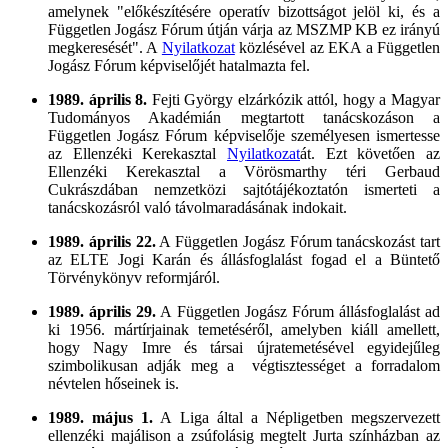
amelynek "előkészítésére operatív bizottságot jelöl ki, és a
Független Jogász Fórum útján várja az MSZMP KB ez irányú
megkeresését". A
Nyilatkozat
közlésével az EKA a Független
Jogász Fórum képviselőjét hatalmazta fel.
1989. április 8.
Fejti György elzárkózik attól, hogy a Magyar
Tudományos Akadémián megtartott tanácskozáson a
Független Jogász Fórum képviselője személyesen ismertesse
az Ellenzéki Kerekasztal
Nyilatkozat
át. Ezt követően az
Ellenzéki Kerekasztal a Vörösmarthy téri Gerbaud
Cukrászdában nemzetközi sajtótájékoztatón ismerteti a
tanácskozásról való távolmaradásának indokait.
1989. április 22.
A Független Jogász Fórum tanácskozást tart
az ELTE Jogi Karán és állásfoglalást fogad el a Büntető
Törvénykönyv reformjáról.
1989. április 29.
A Független Jogász Fórum állásfoglalást ad
ki 1956. mártírjainak temetéséről, amelyben kiáll amellett,
hogy Nagy Imre és társai újratemetésével egyidejűleg
szimbolikusan adják meg a végtisztességet a forradalom
névtelen hőseinek is.
1989. május 1.
A Liga által a Népligetben megszervezett
ellenzéki majálison a zsúfolásig megtelt Jurta színházban az