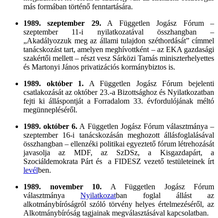
más formában történő fenntartására.
1989. szeptember 29.
A Független Jogász Fórum –
szeptember 11-i nyilatkozatával összhangban –
„Akadályozzuk meg az állami tulajdon széthordását” címmel
tanácskozást tart, amelyen meghívottként – az EKA gazdasági
szakértői mellett – részt vesz Sárközi Tamás miniszterhelyettes
és Martonyi János privatizációs kormánybiztos is.
1989. október 1.
A Független Jogász Fórum bejelenti
csatlakozását az október 23.-a Bizottsághoz és Nyilatkozatban
fejti ki álláspontját a Forradalom 33. évfordulójának méltó
megünnepléséről.
1989. október 6.
A Független Jogász Fórum választmánya –
szeptember 16-i tanácskozásán meghozott állásfoglalásával
összhangban – ellenzéki politikai egyeztető fórum létrehozását
javasolja az MDF, az SzDSz, a Kisgazdapárt, a
Szociáldemokrata Párt és a FIDESZ vezető testületeinek írt
levél
ben.
1989. november 10.
A Független Jogász Fórum
választmánya
Nyilatkozat
ban foglal állást az
alkotmánybíróságról szóló törvény helyes értelmezéséről, az
Alkotmánybíróság tagjainak megválasztásával kapcsolatban.