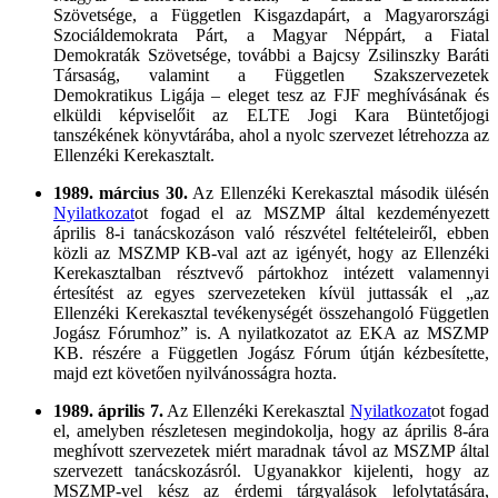
Szövetsége, a Független Kisgazdapárt, a Magyarországi
Szociáldemokrata Párt, a Magyar Néppárt, a Fiatal
Demokraták Szövetsége, további a Bajcsy Zsilinszky Baráti
Társaság, valamint a Független Szakszervezetek
Demokratikus Ligája – eleget tesz az FJF meghívásának és
elküldi képviselőit az ELTE Jogi Kara Büntetőjogi
tanszékének könyvtárába, ahol a nyolc szervezet létrehozza az
Ellenzéki Kerekasztalt.
1989. március 30.
Az Ellenzéki Kerekasztal második ülésén
Nyilatkozat
ot fogad el az MSZMP által kezdeményezett
április 8-i tanácskozáson való részvétel feltételeiről, ebben
közli az MSZMP KB-val azt az igényét, hogy az Ellenzéki
Kerekasztalban résztvevő pártokhoz intézett valamennyi
értesítést az egyes szervezeteken kívül juttassák el „az
Ellenzéki Kerekasztal tevékenységét összehangoló Független
Jogász Fórumhoz” is. A nyilatkozatot az EKA az MSZMP
KB. részére a Független Jogász Fórum útján kézbesítette,
majd ezt követően nyilvánosságra hozta.
1989. április 7.
Az Ellenzéki Kerekasztal
Nyilatkozat
ot fogad
el, amelyben részletesen megindokolja, hogy az április 8-ára
meghívott szervezetek miért maradnak távol az MSZMP által
szervezett tanácskozásról. Ugyanakkor kijelenti, hogy az
MSZMP-vel kész az érdemi tárgyalások lefolytatására,