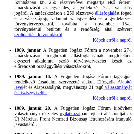
Színházban kb. 250 résztvevővel megtartja első érdemi
tanácskozását az egyesülés, a gyülekezés és a választás
jogáról. A tanácskozáson a 250 résztvevő
állásfoglalás
t fogad
el a választójogi, valamint az egyesülési és a gyülekezési
törvénytervezetekről, továbbá a november 15-ei
törvénytelenül betiltott és a rendőrség által szétvert
szolidarítási felvonulásról
.
Képek erről a napról
1989. január
A Független Jogász Fórum a november 27-i
tanácskozáson meghozott állásfoglalásának megfelelően
egyszeri alkalomra szóló törvénytervezetet készít az
előrehozott országgyűlési választásokról.
1989. január 14.
A Független Jogász Fórum tagsággal
rendelkező társadalmi szervezetté alakul. Elfogadja
Alapító
level
ét és Alapszabályát, megválasztja 21 tagú
választmányát
és tisztségviselőit
.
Képek erről a napról
1989. január 20.
A Független Jogász Fórum kibővített
választmánya részletes
nyilatkozat
ban fejti ki álláspontját az
Új Márciusi Front Nemzeti Bizottság létrehozására irányuló
javaslatáról.