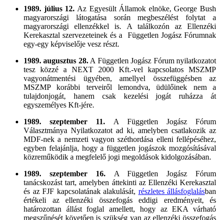
1989. július 12.
Az Egyesült Államok elnöke, George Bush
magyarországi látogatása során megbeszélést folytat a
magyarországi ellenzékkel is. A találkozón az Ellenzéki
Kerekasztal szervezeteinek és a Független Jogász Fórumnak
egy-egy képviselője vesz részt.
1989. augusztus 28.
A Független Jogász Fórum nyilatkozatot
tesz közzé a NEXT 2000 Kft.-vel kapcsolatos MSZMP
vagyonátmentési ügyében, amellyel összefüggésben az
MSZMP korábbi terveiről lemondva, üdülőinek nem a
tulajdonjogát, hanem csak kezelési jogát ruházza át
egyszemélyes Kft-jére.
1989. szeptember 11.
A Független Jogász Fórum
Választmánya Nyilatkozatot ad ki, amelyben csatlakozik az
MDF-nek a nemzeti vagyon széthordása elleni fellépéséhez,
egyben felajánlja, hogy a független jogászok mozgósításával
közreműködik a megfelelő jogi megoldások kidolgozásában.
1989. szeptember 16.
A Független Jogász Fórum
tanácskozást tart, amelyben áttekinti az Ellenzéki Kerekasztal
és az FJF kapcsolatának alakulását,
részletes állásfoglalás
ban
értékeli az ellenzéki összefogás eddigi eredményeit, és
határozottan állást foglal amellett, hogy az EKA várható
megszűnését követően is szükség van az ellenzéki összefogás