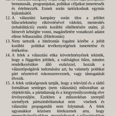
bemutassák, programjukat, politikai céljaikat ismertessék
és értelmezzék. Ennek során tartózkodnak egymás
lejáratásától.
A választási kampány során tilos a jelöltet
bűncselekmény elkövetésével vádolni, mentesítés
(rehabilitáció) esetén korábbi elitéltetésére utalni, jó
hírnevét kétségbe vonni, magánéletére vonatkozó adatot
ellene felhasználni. (Hitelrontás)
Nem tartozik a hitelrontás fogalmi körébe a jelölt
korábbi politikai tevékenységének ismertetése és
értékelése.
A felek a választási etika követelményének tekintik,
hogy a független jelöltek, a valósághoz hűen, minden
rendelkezésükre álló eszközzel, hozzák a
választópolgárok tudomására azt, ha valamely politikai
párt nézeteivel rokonszenveznek, vagy támogatását
élvezik.
A felek szükségesnek tartják, hogy a televízió és a rádió
formálisan semleges (nem választási) műsoraiban az
objektivitás, a pártatlanság és a kiegyensúlyozottság elve
érvényesüljön. Ezekben a műsorokban szereplő
személyek pártszimbólumokat nem viselnek és
választási propagandát nem folytatnak. A felek
ugyanakkor közösen törekszenek arra, hogy
megnyilvánulásaikban mozgósítsanak a választásokban