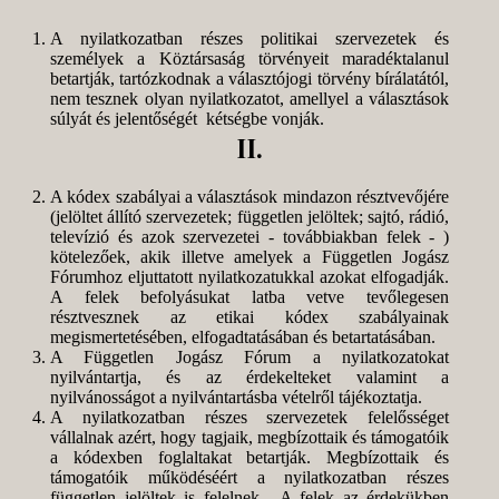
A nyilatkozatban részes politikai szervezetek és
személyek a Köztársaság törvényeit maradéktalanul
betartják, tartózkodnak a választójogi törvény bírálatától,
nem tesznek olyan nyilatkozatot, amellyel a választások
súlyát és jelentőségét kétségbe vonják.
II.
A kódex szabályai a választások mindazon résztvevőjére
(jelöltet állító szervezetek; független jelöltek; sajtó, rádió,
televízió és azok szervezetei - továbbiakban felek - )
kötelezőek, akik illetve amelyek a Független Jogász
Fórumhoz eljuttatott nyilatkozatukkal azokat elfogadják.
A felek befolyásukat latba vetve tevőlegesen
résztvesznek az etikai kódex szabályainak
megismertetésében, elfogadtatásában és betartatásában.
A Független Jogász Fórum a nyilatkozatokat
nyilvántartja, és az érdekelteket valamint a
nyilvánosságot a nyilvántartásba vételről tájékoztatja.
A nyilatkozatban részes szervezetek felelősséget
vállalnak azért, hogy tagjaik, megbízottaik és támogatóik
a kódexben foglaltakat betartják. Megbízottaik és
támogatóik működéséért a nyilatkozatban részes
független jelöltek is felelnek. A felek az érdekükben