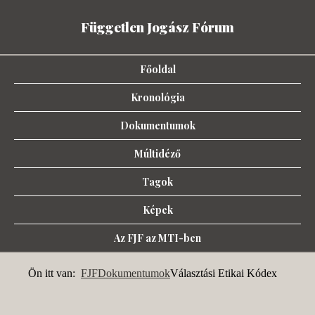
Független Jogász Fórum
Főoldal
Kronológia
Dokumentumok
Múltidéző
Tagok
Képek
Az FJF az MTI-ben
Ön itt van:
FJF
Dokumentumok
Választási Etikai Kódex