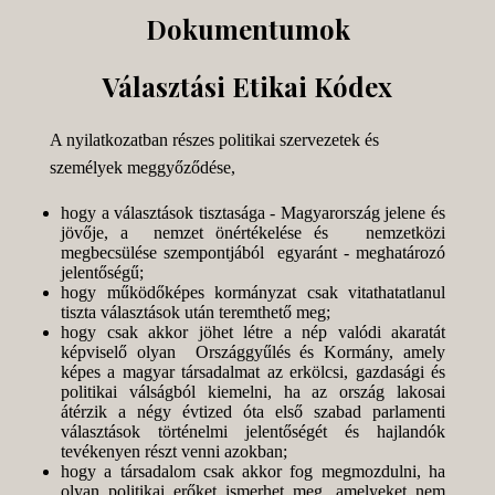
Dokumentumok
Választási Etikai Kódex
A nyilatkozatban részes politikai szervezetek és
személyek meggyőződése,
hogy a választások tisztasága - Magyarország jelene és
jövője, a nemzet önértékelése és nemzetközi
megbecsülése szempontjából egyaránt - meghatározó
jelentőségű;
hogy működőképes kormányzat csak vitathatatlanul
tiszta választások után teremthető meg;
hogy csak akkor jöhet létre a nép valódi akaratát
képviselő olyan Országgyűlés és Kormány, amely
képes a magyar társadalmat az erkölcsi, gazdasági és
politikai válságból kiemelni, ha az ország lakosai
átérzik a négy évtized óta első szabad parlamenti
választások történelmi jelentőségét és hajlandók
tevékenyen részt venni azokban;
hogy a társadalom csak akkor fog megmozdulni, ha
olyan politikai erőket ismerhet meg, amelyeket nem