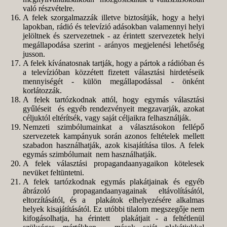
való részvételre.
A felek szorgalmazzák illetve biztosítják, hogy a helyi
lapokban, rádió és televízió adásokban valamennyi helyi
jelöltnek és szervezetnek - az érintett szervezetek helyi
megállapodása szerint - arányos megjelenési lehetőség
jusson.
A felek kívánatosnak tartják, hogy a pártok a rádióban és
a televízióban közzétett fizetett választási hirdetéseik
mennyiségét - külön megállapodással - önként
korlátozzák.
A felek tartózkodnak attól, hogy egymás választási
gyűléseit és egyéb rendezvényeit megzavarják, azokat
céljuktól eltérítsék, vagy saját céljaikra felhasználják.
Nemzeti szimbólumainkat a választásokon fellépő
szervezetek kampányuk során azonos feltételek mellett
szabadon használhatják, azok kisajátítása tilos. A felek
egymás szimbólumait nem használhatják.
A felek választási propagandaanyagaikon kötelesek
nevüket feltüntetni.
A felek tartózkodnak egymás plakátjainak és egyéb
ábrázoló propagandaanyagainak eltávolításától,
eltorzításától, és a plakátok elhelyezésére alkalmas
helyek kisajátításától. Ez utóbbi tilalom megszegője nem
kifogásolhatja, ha érintett plakátjait - a feltétlenül