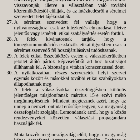
visszavonják, illetve a választásban való további
közreműködéstől eltiltják, és az intézkedésről a sérelmet
szenvedett felet tájékoztatják.
A sérelmet szenvedett fél vállalja, hogy a
nyilvánossághoz csak az intézkedés elmaradása, illetve
jelentős vagy ismételt etikai szabálysértés esetén fordul.
A felek kívánatosnak tartják, hogy a
tömegkommunikációs eszközök etikai ügyekben csak a
sérelmet szenvedő fél hozzájárulásával tudósítsanak.
A felek etikai összeütközés esetén a választókerületben
jelöltet állító pártok képviselőiből ad hoc bizottságot
állíthatnak fel. A bizottság a vitában konszenzussal dönt.
A nyilatkozatban részes szervezetek helyi szervei
egymás között és másokkal további etikai szabályokban
állapodhatnak meg.
A felek a választásokkal összefüggésben különös
jelentőséget tulajdonítanak március 15-e ezévi méltó
megünneplésének. Mindent megtesznek azért, hogy az
ünnep a nemzeti öntudat erősítője legyen, s a magyarság
összefogását szolgálja. Lemondanak arról, hogy a közös
rendezvényeket közvetlen választási propagandára
használják fel.
Mutatkozzék meg ország-világ előtt, hogy a magyarság