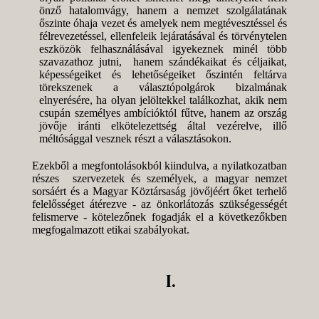
önző hatalomvágy, hanem a nemzet szolgálatának
őszinte óhaja vezet és amelyek nem megtévesztéssel és
félrevezetéssel, ellenfeleik lejáratásával és törvénytelen
eszközök felhasználásával igyekeznek minél több
szavazathoz jutni, hanem szándékaikat és céljaikat,
képességeiket és lehetőségeiket őszintén feltárva
törekszenek a választópolgárok bizalmának
elnyerésére, ha olyan jelöltekkel találkozhat, akik nem
csupán személyes ambícióktól fűtve, hanem az ország
jövője iránti elkötelezettség által vezérelve, illő
méltósággal vesznek részt a választásokon.
Ezekből a megfontolásokból kiindulva, a nyilatkozatban
részes szervezetek és személyek, a magyar nemzet
sorsáért és a Magyar Köztársaság jövőjéért őket terhelő
felelősséget átérezve - az önkorlátozás szükségességét
felismerve - kötelezőnek fogadják el a következőkben
megfogalmazott etikai szabályokat.
I.