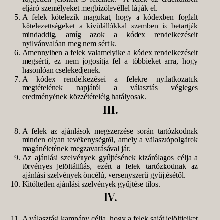
eljáró személyeket megbízólevéllel látják el.
A felek kötelezik magukat, hogy a kódexben foglalt
kötelezettségeket a kívülállókkal szemben is betartják
mindaddig, amíg azok a kódex rendelkezéseit
nyilvánvalóan meg nem sértik.
Amennyiben a felek valamelyike a kódex rendelkezéseit
megsérti, ez nem jogosítja fel a többieket arra, hogy
hasonlóan cselekedjenek.
A kódex rendelkezései a felekre nyilatkozatuk
megtételének napjától a választás végleges
eredményének közzétételéig hatályosak.
III.
A felek az ajánlások megszerzése során tartózkodnak
minden olyan tevékenységtől, amely a választópolgárok
magánéletének megzavarásával jár.
Az ajánlási szelvények gyűjtésének kizárólagos célja a
törvényes jelöltállítás, ezért a felek tartózkodnak az
ajánlási szelvények öncélú, versenyszerű gyűjtésétől.
Kitöltetlen ajánlási szelvények gyűjtése tilos.
IV.
A választási kampány célja, hogy a felek saját jelöltjeiket