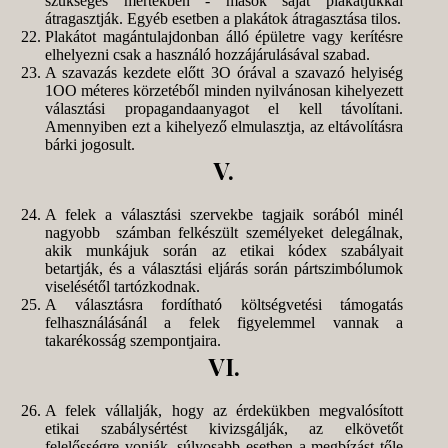
szükséges mértékben - mások saját plakátjukkal
átragasztják. Egyéb esetben a plakátok átragasztása tilos.
Plakátot magántulajdonban álló épületre vagy kerítésre
elhelyezni csak a használó hozzájárulásával szabad.
A szavazás kezdete előtt 3O órával a szavazó helyiség
1OO méteres körzetéből minden nyilvánosan kihelyezett
választási propagandaanyagot el kell távolítani.
Amennyiben ezt a kihelyező elmulasztja, az eltávolításra
bárki jogosult.
V.
A felek a választási szervekbe tagjaik sorából minél
nagyobb számban felkészült személyeket delegálnak,
akik munkájuk során az etikai kódex szabályait
betartják, és a választási eljárás során pártszimbólumok
viselésétől tartózkodnak.
A választásra fordítható költségvetési támogatás
felhasználásánál a felek figyelemmel vannak a
takarékosság szempontjaira.
VI.
A felek vállalják, hogy az érdekükben megvalósított
etikai szabálysértést kivizsgálják, az elkövetőt
felelősségre vonják, súlyosabb esetben a megbízást tőle