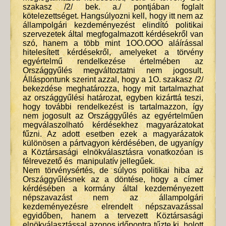
szakasz /2/ bek. a./ pontjában foglalt
kötelezettséget. Hangsúlyozni kell, hogy itt nem az
állampolgári kezdeményezést elindító politikai
szervezetek által megfogalmazott kérdésekről van
szó, hanem a több mint 1OO.OOO aláírással
hitelesített kérdésekről, amelyeket a törvény
egyértelmű rendelkezése értelmében az
Országgyűlés megváltoztatni nem jogosult.
Álláspontunk szerint azzal, hogy a 1O. szakasz /2/
bekezdése meghatározza, hogy mit tartalmazhat
az országgyűlési határozat, egyben kizárttá teszi,
hogy további rendelkezést is tartalmazzon, így
nem jogosult az Országgyűlés az egyértelműen
megválaszolható kérdésekhez magyarázatokat
fűzni. Az adott esetben ezek a magyarázatok
különösen a pártvagyon kérdésében, de ugyanígy
a Köztársasági elnökválasztásra vonatkozóan is
félrevezető és manipulatív jellegűek.
Nem törvénysértés, de súlyos politikai hiba az
Országgyűlésnek az a döntése, hogy a címer
kérdésében a kormány által kezdeményezett
népszavazást nem az állampolgári
kezdeményezésre elrendelt népszavazással
egyidőben, hanem a tervezett Köztársasági
elnökválasztással azonos időpontra tűzte ki, holott