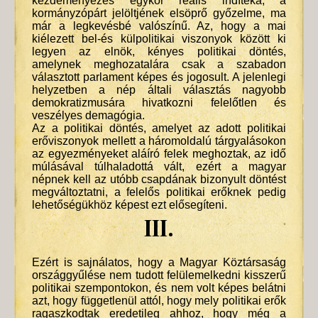
kezdeményezés egykor reális indítéka, a
kormányzópárt jelöltjének elsöprő győzelme, ma
már a legkevésbé valószínű. Az, hogy a mai
kiélezett bel-és külpolitikai viszonyok között ki
legyen az elnök, kényes politikai döntés,
amelynek meghozatalára csak a szabadon
választott parlament képes és jogosult. A jelenlegi
helyzetben a nép általi választás nagyobb
demokratizmusára hivatkozni felelőtlen és
veszélyes demagógia.
Az a politikai döntés, amelyet az adott politikai
erőviszonyok mellett a háromoldalú tárgyalásokon
az egyezményeket aláíró felek meghoztak, az idő
múlásával túlhaladottá vált, ezért a magyar
népnek kell az utóbb csapdának bizonyult döntést
megváltoztatni, a felelős politikai erőknek pedig
lehetőségükhöz képest ezt elősegíteni.
III.
Ezért is sajnálatos, hogy a Magyar Köztársaság
országgyűlése nem tudott felülemelkedni kisszerű
politikai szempontokon, és nem volt képes belátni
azt, hogy függetlenül attól, hogy mely politikai erők
ragaszkodtak eredetileg ahhoz, hogy még a