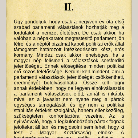
II.
Úgy gondoljuk, hogy csak a negyven év óta első
szabad parlamenti választások hozhatják meg a
fordulatot a nemzet életében. De csak akkor, ha
valóban a népakaratot megtestesítő parlament jön
létre, és a néptől bizalmat kapott politikai erők által
támogatott határozott intézkedésekre kész, erős
kormány. Mindez csak akkor lehetséges, ha a
magyar nép felismeri a választások sorsfordító
jelentőségét. Ennek elősegítése minden politikai
erő közös felelőssége. Kerülni kell mindent, ami a
parlamenti választások jelentőségét csökkentheti,
eredményét befolyásolhatja. Össze kell fogni
annak érdekében, hogy ne legyen elnökválasztás
a parlamenti választások előtt, annál is inkább,
mivel ez a javaslat nem nyerte meg a pártok
egységes támogatását, és így nem a politikai
stabilitás érdekét szolgálná, hanem ellenkezőleg,
szükségtelen konfrontációra vezetne. Az is
nyilvánvaló, hogy a legkülönbözőbb pártok fognak
jelölteket állítani és megjósolni sem lehet, hogy ki
lesz a Magyar Köztársaság elnöke. A