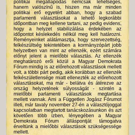
politikai megállapodás nemcsak lehetséges,
hanem valószínű is, hiszen ma már minden
politikai erő egyetért abban, hogy a szabad
parlamenti választásokat a lehető legkorábbi
időpontban meg kellene tartani, az pedig evidens,
hogy a helyzet stabilizálása érdekében az
időpontot késlekedés nélkül meg kell határozni.
Reményeinket alátámasztja, hogy szervezettség,
felkészültség tekintetében a kormányzópárt jobb
helyzetben van mint az ellenzék, ezért számára
előnyt jelent a mielőbbi választás. Az ellenzék
meghatározó erői közül a Magyar Demokrata
Fórum mindig is az előrehozott választások mellett
volt, a többi párt pedig, akik korábban az ellenzék
felkészületlensége miatt ellenezték az előrehozott
választásokat, ma már - belátva és átérezve az
ország helyzetének súlyosságát - szintén a
mielőbbi parlamenti választások megtartása
mellett vannak. Ami a Független Jogász Fórumot
illeti, már tavaly november 27-én a választójoggal
kapcsolatban megtartott tanácskozásunkon és azt
követően több ízben, lényegében a Magyar
Demokrata Fórum álláspontját támogatva
érveltünk a mielőbbi választások szükségessége
mellett.