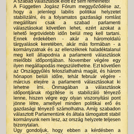
A szabad választások előtt ez sem remélhető!
A Független Jogász Fórum meggyőződése az,
hogy a jelenlegi labilis politikai helyzetet
stabilizálni, és a folyamatos gazdasági romlást
megállítani csak a szabad parlamenti
választásokat követően lehet, ezért azokat a
lehető legrövidebb időn belül meg kell tartani.
Ennek érdekében - akár a háromoldalú
tárgyalások keretében, akár más formában - a
kormányzatnak és az ellenzéknek haladéktalanul
meg kell állapodnia a parlamenti választások
mielőbbi időpontjában. November végére egy
ilyen megállapodás megszülethetne. Ezt követően
az Országgyűlés feloszlathatná magát, és három
hónapon belüli időre, tehát február végére -
március elejére a parlamenti választásokat ki
lehetne írni. Önmagában a választások
időpontjának rögzítése is stabilizáló tényező
lenne, hiszen végre egy olyan viszonyítási pont
jönne létre, amellyel minden politikai erő és
gazdasági tényező számolhatna. Amíg szabadon
választott Parlamentünk és általa támogatott stabil
kormányunk nem lesz, az ország helyzete teljesen
bizonytalan.
Úgy gondoljuk, hogy ebben a kérdésben a