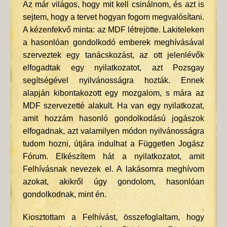
Az már világos, hogy mit kell csinálnom, és azt is
sejtem, hogy a tervet hogyan fogom megvalósítani.
A kézenfekvő minta: az MDF létrejötte. Lakiteleken
a hasonlóan gondolkodó emberek meghívásával
szerveztek egy tanácskozást, az ott jelenlévők
elfogadtak egy nyilatkozatot, azt Pozsgay
segítségével nyilvánosságra hozták. Ennek
alapján kibontakozott egy mozgalom, s mára az
MDF szervezetté alakult. Ha van egy nyilatkozat,
amit hozzám hasonló gondolkodású jogászok
elfogadnak, azt valamilyen módon nyilvánosságra
tudom hozni, útjára indulhat a Független Jogász
Fórum. Elkészítem hát a nyilatkozatot, amit
Felhívásnak nevezek el. A lakásomra meghívom
azokat, akikről úgy gondolom, hasonlóan
gondolkodnak, mint én.
Kiosztottam a Felhívást, összefoglaltam, hogy