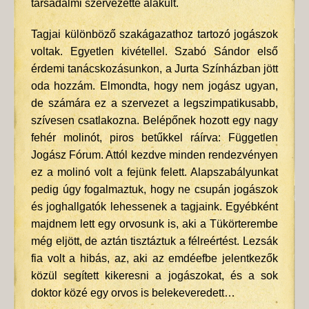
társadalmi szervezetté alakult.
Tagjai különböző szakágazathoz tartozó jogászok
voltak. Egyetlen kivétellel. Szabó Sándor első
érdemi tanácskozásunkon, a Jurta Színházban jött
oda hozzám. Elmondta, hogy nem jogász ugyan,
de számára ez a szervezet a legszimpatikusabb,
szívesen csatlakozna. Belépőnek hozott egy nagy
fehér molinót, piros betűkkel ráírva: Független
Jogász Fórum. Attól kezdve minden rendezvényen
ez a molinó volt a fejünk felett. Alapszabályunkat
pedig úgy fogalmaztuk, hogy ne csupán jogászok
és joghallgatók lehessenek a tagjaink. Egyébként
majdnem lett egy orvosunk is, aki a Tükörterembe
még eljött, de aztán tisztáztuk a félreértést. Lezsák
fia volt a hibás, az, aki az emdéefbe jelentkezők
közül segített kikeresni a jogászokat, és a sok
doktor közé egy orvos is belekeveredett…