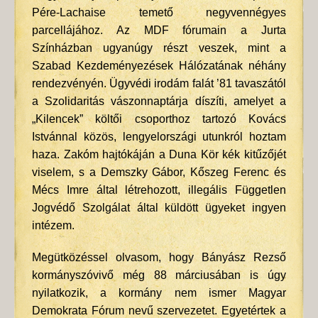
Pére-Lachaise temető negyvennégyes
parcellájához. Az MDF fórumain a Jurta
Színházban ugyanúgy részt veszek, mint a
Szabad Kezdeményezések Hálózatának néhány
rendezvényén. Ügyvédi irodám falát ’81 tavaszától
a Szolidaritás vászonnaptárja díszíti, amelyet a
„Kilencek” költői csoporthoz tartozó Kovács
Istvánnal közös, lengyelországi utunkról hoztam
haza. Zakóm hajtókáján a Duna Kör kék kitűzőjét
viselem, s a Demszky Gábor, Kőszeg Ferenc és
Mécs Imre által létrehozott, illegális Független
Jogvédő Szolgálat által küldött ügyeket ingyen
intézem.
Megütközéssel olvasom, hogy Bányász Rezső
kormányszóvivő még 88 márciusában is úgy
nyilatkozik, a kormány nem ismer Magyar
Demokrata Fórum nevű szervezetet. Egyetértek a