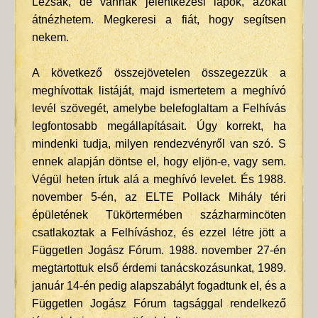
Lezsák, de vannak jelentkezési lapok, azokat
átnézhetem. Megkeresi a fiát, hogy segítsen
nekem.
A következő összejövetelen összegezzük a
meghívottak listáját, majd ismertetem a meghívó
levél szövegét, amelybe belefoglaltam a Felhívás
legfontosabb megállapításait. Úgy korrekt, ha
mindenki tudja, milyen rendezvényről van szó. S
ennek alapján döntse el, hogy eljön-e, vagy sem.
Végül heten írtuk alá a meghívó levelet. És 1988.
november 5-én, az ELTE Pollack Mihály téri
épületének Tükörtermében százharmincöten
csatlakoztak a Felhíváshoz, és ezzel létre jött a
Független Jogász Fórum. 1988. november 27-én
megtartottuk első érdemi tanácskozásunkat, 1989.
január 14-én pedig alapszabályt fogadtunk el, és a
Független Jogász Fórum tagsággal rendelkező