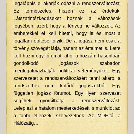
legalábbis el akarják odázni a rendszerváltozást.
Ez természetes, hiszen ez az érdekük.
Látszatintézkedéseket hoznak a változások
jegyében, azért, hogy a lényeg ne változzék. Az
emberekkel el kell hitetni, hogy itt és most a
jogállam építése folyik. De a jogász nem csak a
törvény szövegét látja, hanem az értelmét is. Létre
kell hozni egy fórumot, ahol a hozzám hasonlóan
gondolkodó jogászok szabadon
megfogalmazhatják politikai véleményüket. Egy
szervezetet a rendszerváltozásért tenni akaró, a
rendszerhez nem kötődő jogászokból. Egy
független jogász fórumot. Egy ilyen szervezet
segítheti, gyorsíthatja a rendszerváltozást.
Leleplezi a hatalom mesterkedéseit, s muníciót ad
a többi ellenzéki szervezetnek. Az MDF-től a
Hálózatig…