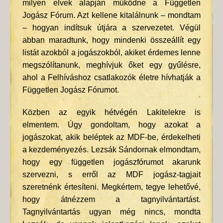
milyen elvek alapján működne a Független
Jogász Fórum. Azt kellene kitalálnunk – mondtam
– hogyan indítsuk útjára a szervezetet. Végül
abban maradtunk, hogy mindenki összeállít egy
listát azokból a jogászokból, akiket érdemes lenne
megszólítanunk, meghívjuk őket egy gyűlésre,
ahol a Felhíváshoz csatlakozók életre hívhatják a
Független Jogász Fórumot.
Közben az egyik hétvégén Lakitelekre is
elmentem. Úgy gondoltam, hogy azokat a
jogászokat, akik beléptek az MDF-be, érdekelheti
a kezdeményezés. Lezsák Sándornak elmondtam,
hogy egy független jogászfórumot akarunk
szervezni, s erről az MDF jogász-tagjait
szeretnénk értesíteni. Megkértem, tegye lehetővé,
hogy átnézzem a tagnyilvántartást.
Tagnyilvántartás ugyan még nincs, mondta