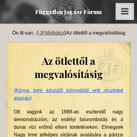
Független Jogász Fórum
Főoldal
Ön itt van:
FJF
Múltidéző
Az ötlettől a megvalósításig
Kronológia
Dokumentumok
Az ötlettől a
Múltidéző
megvalósításig
Tagok
(
Kónya Imre készülő könyvéből vett részletek
Képek
alapján
)
Az FJF az MTI-ben
Ott vagyok az 1988-as esztendő nagy
demonstrációin, az erdélyi falurombolás és a
dunai vízi erőmű elleni tüntetéseken. Elmegyek
Nagy Imre jelképes sírjának avatására a párizsi