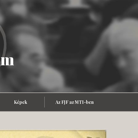
um
Képek
Az FJF az MTI-ben