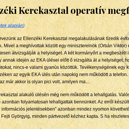
zéki Kerekasztal operatív meg
tek alapján
)
vezünk az Ellenzéki Kerekasztal megalakulásának tízedik évfor
ak. Mivel a meghívottak között egy miniszterelnök (Orbán Viktor) 
zetesen átvizsgálják a helyiséget. A két kormányőrt a megbeszél
annak idején az EKA ülései előtt ő vizsgálta át a helyiséget, h
drótokat, nincs-e valami gyanús közöttük. Tevékenységének egy
zéken az egyik EKA ülés után napokig nem működött a telefon. A
az már akkor is olyan pici volt, amilyen ma…
kasztal alakuló ülésén még nem működött a lehallgatás. Valós
azonban folyamatosan lehallgattak bennünket. Az erről készül
v információs jelentésekben” azonban mindez nyomon követhető
Fejti Györgyig, minden pártvezető kézhez kapta. S ha részletes t