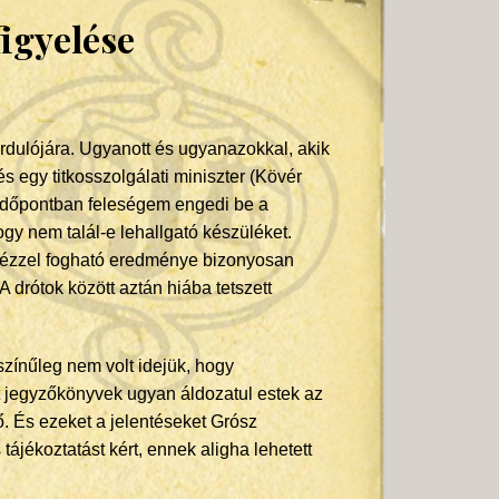
figyelése
dulójára. Ugyanott és ugyanazokkal, akik
és egy titkosszolgálati miniszter (Kövér
t időpontban feleségem engedi be a
ogy nem talál-e lehallgató készüléket.
 kézzel fogható eredménye bizonyosan
 drótok között aztán hiába tetszett
zínűleg nem volt idejük, hogy
t jegyzőkönyvek ugyan áldozatul estek az
. És ezeket a jelentéseket Grósz
ájékoztatást kért, ennek aligha lehetett