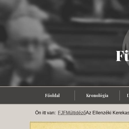
F
Főoldal
Kronológia
Ön itt van:
FJF
Múltidéző
Az Ellenzéki Kerekas