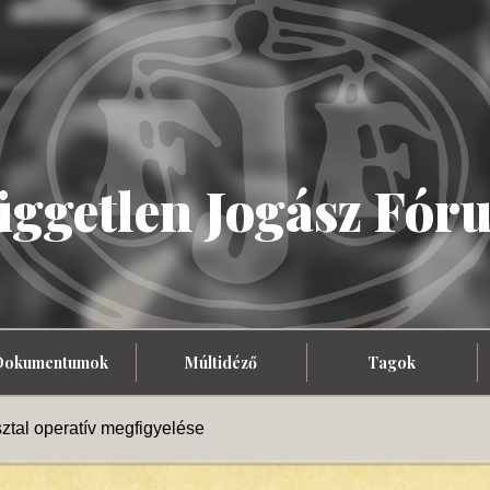
üggetlen Jogász Fór
Dokumentumok
Múltidéző
Tagok
ztal operatív megfigyelése