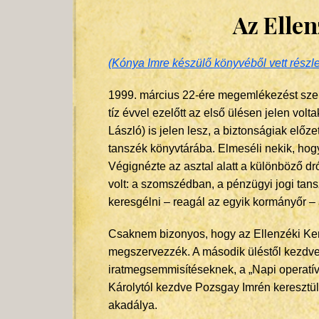
Az Ellen
(
Kónya Imre készülő könyvéből vett részle
1999. március 22-ére megemlékezést szer
tíz évvel ezelőtt az első ülésen jelen volt
László) is jelen lesz, a biztonságiak elő
tanszék könyvtárába. Elmeséli nekik, hogy 
Végignézte az asztal alatt a különböző 
volt: a szomszédban, a pénzügyi jogi tans
keresgélni – reagál az egyik kormányőr – 
Csaknem bizonyos, hogy az Ellenzéki Kere
megszervezzék. A második üléstől kezdve 
iratmegsemmisítéseknek, a „Napi operatí
Károlytól kezdve Pozsgay Imrén keresztül 
akadálya.