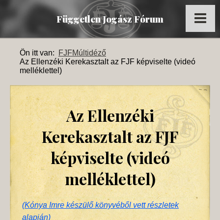
Független Jogász Fórum
Főoldal
Ön itt van:
FJF
Múltidéző
Az Ellenzéki Kerekasztalt az FJF képviselte (videó
Kronológia
melléklettel)
Dokumentumok
Múltidéző
Az Ellenzéki
Tagok
Kerekasztalt az FJF
Képek
képviselte (videó
Az FJF az MTI-ben
melléklettel)
(
Kónya Imre készülő könyvéből vett részletek
alapján
)