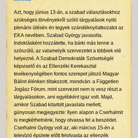
Azt, hogy június 13-án, a szabad választásokhoz
szükséges törvényekről szóló tárgyalások nyitó
plenáris ülésén én tegyek szándéknyilatkozatot az
EKA nevében, Szabad György javasolta.
Indoklásként hozzátette, ha bárki más lenne a
szószóló, az valamelyik szervezetet a többiek elé
helyezné. A Szabad Demokraták Szövetségét
képviselő és az Ellenzéki Kerekasztal
tevékenységében fontos szerepet játszó Magyar
Bálint élénken tiltakozott, mondván: a Független
Jogász Fórum, mint szervezet nem is vesz részt a
tárgyalásokon, ami egyébként igaz volt. Majd,
amikor Szabad kitartott javaslata mellett,
gúnyosan megjegyezte: Ilyen alapon a Cserhalmit
is megkérhetnénk, hogy olvassa fel a beszédet.
Cserhalmi György volt az, aki március 15-én a
televízió épülete előtt felolvasta az ellenzék