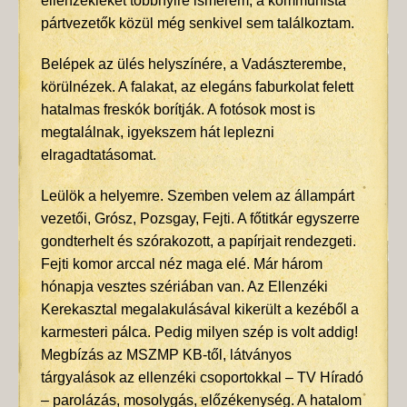
ellenzékieket többnyire ismerem, a kommunista
pártvezetők közül még senkivel sem találkoztam.
Belépek az ülés helyszínére, a Vadászterembe,
körülnézek. A falakat, az elegáns faburkolat felett
hatalmas freskók borítják. A fotósok most is
megtalálnak, igyekszem hát leplezni
elragadtatásomat.
Leülök a helyemre. Szemben velem az állampárt
vezetői, Grósz, Pozsgay, Fejti. A főtitkár egyszerre
gondterhelt és szórakozott, a papírjait rendezgeti.
Fejti komor arccal néz maga elé. Már három
hónapja vesztes szériában van. Az Ellenzéki
Kerekasztal megalakulásával kikerült a kezéből a
karmesteri pálca. Pedig milyen szép is volt addig!
Megbízás az MSZMP KB-től, látványos
tárgyalások az ellenzéki csoportokkal – TV Híradó
– parolázás, mosolygás, előzékenység. A hatalom