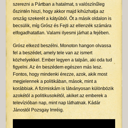
szerezni a Pártban a hatalmat, s valószínűleg
őszintén hiszi, hogy akkor majd kihúzhatja az
ország szekerét a kátyúból. Őt a másik oldalon is
becsülik, míg Grósz és Fejti az ellenzék számára
elfogadhatatlan. Valami ilyesmi járhat a fejében.
Grósz elkezd beszélni. Monoton hangon olvassa
fel a beszédet, amely tele van az ismert
közhelyekkel. Ember legyen a talpán, aki oda tud
figyelni. Az én beszédem egészen más lesz.
Fontos, hogy mindenki érezze, azok, akik most
megjelennek a politikában, mások, mint a
korábbiak. A fizimiskám is látványosan különbözik
azokétól a politikusokétól, akiket az emberek a
televízióban nap, mint nap láthatnak. Kádár
Jánostól Pozsgay Imréig.