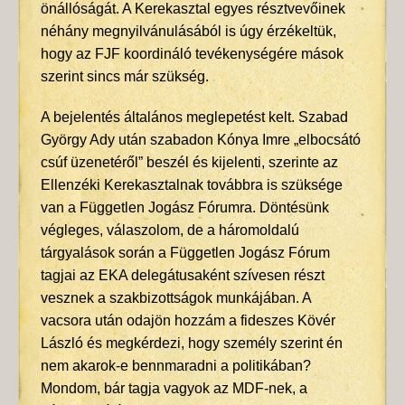
önállóságát. A Kerekasztal egyes résztvevőinek
néhány megnyilvánulásából is úgy érzékeltük,
hogy az FJF koordináló tevékenységére mások
szerint sincs már szükség.
A bejelentés általános meglepetést kelt. Szabad
György Ady után szabadon Kónya Imre „elbocsátó
csúf üzenetéről” beszél és kijelenti, szerinte az
Ellenzéki Kerekasztalnak továbbra is szüksége
van a Független Jogász Fórumra. Döntésünk
végleges, válaszolom, de a háromoldalú
tárgyalások során a Független Jogász Fórum
tagjai az EKA delegátusaként szívesen részt
vesznek a szakbizottságok munkájában. A
vacsora után odajön hozzám a fideszes Kövér
László és megkérdezi, hogy személy szerint én
nem akarok-e bennmaradni a politikában?
Mondom, bár tagja vagyok az MDF-nek, a