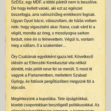
SzDSz, egy MDF, a többi pártról nem is beszélve.
De hogy kellett valaki, aki ezt az egészet
összefogja, arra valószínűleg emlékezni fognak.
Ugyan Gyuri bácsi, válaszoltam, de hálás voltam
neki, hogy vigasztalni akar. Nana, csak várd ki a
végét, mondta az öreg, s mosolyogva sarkon
fordult, mire én is felnevettem. Végül is, vontam
meg a vállam, ő a szakember…
Őry Csabának egyébként igaza lett. Következő
ülésén az Ellenzéki Kerekasztal vita nélkül
döntött, más jelölt neve fel se merült. S most itt
vagyok a Parlamentben, mellettem Szabad
György, és fotósok pergőtüzében megyünk föl a
lépcsőn.
Megérkezünk a kupolába. Tele újságírókkal,
kisebb csoportokban beszélgető politikusokkal. Az