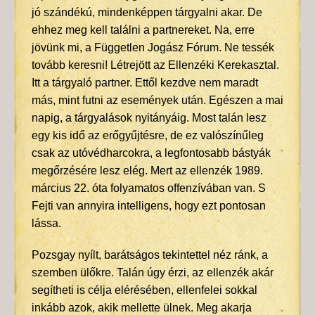
jó szándékú, mindenképpen tárgyalni akar. De
ehhez meg kell találni a partnereket. Na, erre
jövünk mi, a Független Jogász Fórum. Ne tessék
tovább keresni! Létrejött az Ellenzéki Kerekasztal.
Itt a tárgyaló partner. Ettől kezdve nem maradt
más, mint futni az események után. Egészen a mai
napig, a tárgyalások nyitányáig. Most talán lesz
egy kis idő az erőgyűjtésre, de ez valószínűleg
csak az utóvédharcokra, a legfontosabb bástyák
megőrzésére lesz elég. Mert az ellenzék 1989.
március 22. óta folyamatos offenzívában van. S
Fejti van annyira intelligens, hogy ezt pontosan
lássa.
Pozsgay nyílt, barátságos tekintettel néz ránk, a
szemben ülőkre. Talán úgy érzi, az ellenzék akár
segítheti is célja elérésében, ellenfelei sokkal
inkább azok, akik mellette ülnek. Meg akarja