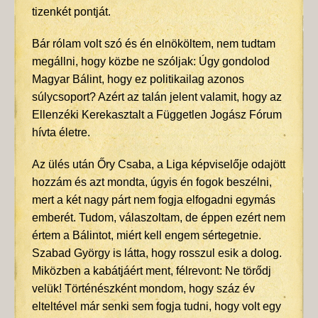
tizenkét pontját.
Bár rólam volt szó és én elnököltem, nem tudtam
megállni, hogy közbe ne szóljak: Úgy gondolod
Magyar Bálint, hogy ez politikailag azonos
súlycsoport? Azért az talán jelent valamit, hogy az
Ellenzéki Kerekasztalt a Független Jogász Fórum
hívta életre.
Az ülés után Őry Csaba, a Liga képviselője odajött
hozzám és azt mondta, úgyis én fogok beszélni,
mert a két nagy párt nem fogja elfogadni egymás
emberét. Tudom, válaszoltam, de éppen ezért nem
értem a Bálintot, miért kell engem sértegetnie.
Szabad György is látta, hogy rosszul esik a dolog.
Miközben a kabátjáért ment, félrevont: Ne törődj
velük! Történészként mondom, hogy száz év
elteltével már senki sem fogja tudni, hogy volt egy