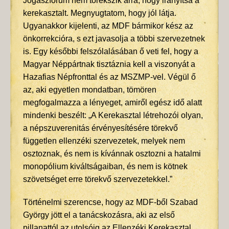
Jogászfórum nem törekszik arra, hogy irányítsa a
kerekasztalt. Megnyugtatom, hogy jól látja.
Ugyanakkor kijelenti, az MDF bármikor kész az
önkorrekcióra, s ezt javasolja a többi szervezetnek
is. Egy későbbi felszólalásában ő veti fel, hogy a
Magyar Néppártnak tisztáznia kell a viszonyát a
Hazafias Népfronttal és az MSZMP-vel. Végül ő
az, aki egyetlen mondatban, tömören
megfogalmazza a lényeget, amiről egész idő alatt
mindenki beszélt: „A Kerekasztal létrehozói olyan,
a népszuverenitás érvényesítésére törekvő
független ellenzéki szervezetek, melyek nem
osztoznak, és nem is kívánnak osztozni a hatalmi
monopólium kiváltságaiban, és nem is kötnek
szövetséget erre törekvő szervezetekkel.”
Történelmi szerencse, hogy az MDF-ből Szabad
György jött el a tanácskozásra, aki az első
pillanattól az utolsóig az Ellenzéki Kerekasztal