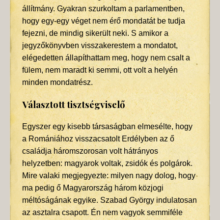
állítmány. Gyakran szurkoltam a parlamentben,
hogy egy-egy véget nem érő mondatát be tudja
fejezni, de mindig sikerült neki. S amikor a
jegyzőkönyvben visszakerestem a mondatot,
elégedetten állapíthattam meg, hogy nem csalt a
fülem, nem maradt ki semmi, ott volt a helyén
minden mondatrész.
Választott tisztségviselő
Egyszer egy kisebb társaságban elmesélte, hogy
a Romániához visszacsatolt Erdélyben az ő
családja háromszorosan volt hátrányos
helyzetben: magyarok voltak, zsidók és polgárok.
Mire valaki megjegyezte: milyen nagy dolog, hogy
ma pedig ő Magyarország három közjogi
méltóságának egyike. Szabad György indulatosan
az asztalra csapott. Én nem vagyok semmiféle