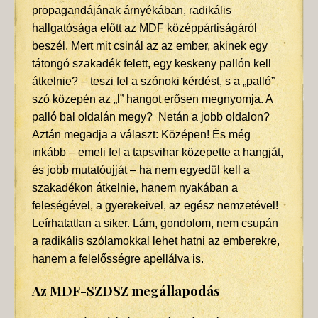
propagandájának árnyékában, radikális
hallgatósága előtt az MDF középpártiságáról
beszél. Mert mit csinál az az ember, akinek egy
tátongó szakadék felett, egy keskeny pallón kell
átkelnie? – teszi fel a szónoki kérdést, s a „palló”
szó közepén az „l” hangot erősen megnyomja. A
palló bal oldalán megy? Netán a jobb oldalon?
Aztán megadja a választ: Középen! És még
inkább – emeli fel a tapsvihar közepette a hangját,
és jobb mutatóujját – ha nem egyedül kell a
szakadékon átkelnie, hanem nyakában a
feleségével, a gyerekeivel, az egész nemzetével!
Leírhatatlan a siker. Lám, gondolom, nem csupán
a radikális szólamokkal lehet hatni az emberekre,
hanem a felelősségre apellálva is.
Az MDF-SZDSZ megállapodás