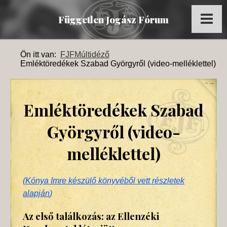
Független Jogász Fórum
Főoldal
Ön itt van:
FJF
Múltidéző
Emléktöredékek Szabad Györgyről (video-melléklettel)
Kronológia
Dokumentumok
Emléktöredékek Szabad
Múltidéző
Györgyről (video-
Tagok
melléklettel)
Képek
Az FJF az MTI-ben
(
Kónya Imre készülő könyvéből vett részletek
alapján
)
Az első találkozás: az Ellenzéki