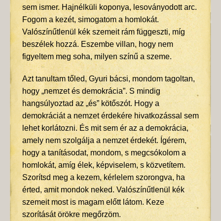
sem ismer. Hajnélküli koponya, lesoványodott arc.
Fogom a kezét, simogatom a homlokát.
Valószínűtlenül kék szemeit rám függeszti, míg
beszélek hozzá. Eszembe villan, hogy nem
figyeltem meg soha, milyen színű a szeme.
Azt tanultam tőled, Gyuri bácsi, mondom tagoltan,
hogy „nemzet és demokrácia”. S mindig
hangsúlyoztad az „és” kötőszót. Hogy a
demokráciát a nemzet érdekére hivatkozással sem
lehet korlátozni. És mit sem ér az a demokrácia,
amely nem szolgálja a nemzet érdekét. Ígérem,
hogy a tanításodat, mondom, s megcsókolom a
homlokát, amíg élek, képviselem, s közvetítem.
Szorítsd meg a kezem, kérlelem szorongva, ha
érted, amit mondok neked. Valószínűtlenül kék
szemeit most is magam előtt látom. Keze
szorítását örökre megőrzöm.