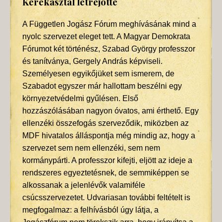
Kerekasztal létrejötte
A Független Jogász Fórum meghívásának mind a
nyolc szervezet eleget tett. A Magyar Demokrata
Fórumot két történész, Szabad György professzor
és tanítványa, Gergely András képviseli.
Személyesen egyikőjüket sem ismerem, de
Szabadot egyszer már hallottam beszélni egy
környezetvédelmi gyűlésen. Első
hozzászólásában nagyon óvatos, ami érthető. Egy
ellenzéki összefogás szerveződik, miközben az
MDF hivatalos álláspontja még mindig az, hogy a
szervezet sem nem ellenzéki, sem nem
kormánypárti. A professzor kifejti, eljött az ideje a
rendszeres egyeztetésnek, de semmiképpen se
alkossanak a jelenlévők valamiféle
csúcsszervezetet. Udvariasan további feltételt is
megfogalmaz: a felhívásból úgy látja, a