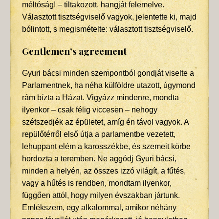
méltóság! – tiltakozott, hangját felemelve.
Választott tisztségviselő vagyok, jelentette ki, majd
bólintott, s megismételte: választott tisztségviselő.
Gentlemen’s agreement
Gyuri bácsi minden szempontból gondját viselte a
Parlamentnek, ha néha külföldre utazott, úgymond
rám bízta a Házat. Vigyázz mindenre, mondta
ilyenkor – csak félig viccesen – nehogy
szétszedjék az épületet, amíg én távol vagyok. A
repülőtérről első útja a parlamentbe vezetett,
lehuppant elém a karosszékbe, és szemeit körbe
hordozta a teremben. Ne aggódj Gyuri bácsi,
minden a helyén, az összes izzó világít, a fűtés,
vagy a hűtés is rendben, mondtam ilyenkor,
függően attól, hogy milyen évszakban jártunk.
Emlékszem, egy alkalommal, amikor néhány