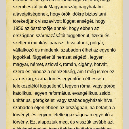
szembeszálljunk Magyarország nagyhatalmi
alávetettségének, hogy örök időkre biztosítani
törekedjünk visszavívott függetlenségét, hogy
1956 az ösztönzője annak, hogy ebben az
országban származásától függetlenül, fizikai és
szellemi munkás, paraszt, hivatalnok, polgár,
vállalkozó és mindenki szabadon élhet az egyenlő
jogokkal, függetlenül nemzetiségétől, legyen
magyar, német, szlovák, román, cigány, horvát,
szerb és mindaz a nemzetiség, amit még ismer ez
az ország, szabadon és egyenlően élhessen
felekezetétől függetlenül, legyen római vagy görög
katolikus, legyen református, evangélikus, zsidó,
unitárius, görögkeleti vagy szabadegyházak híve,
szabadon éljen ebben az országban, ha betartja a
törvényt, és legyen felette igazságosan egyenlő a
törvény. Ezt alapoztuk meg, és visszük tovább azt