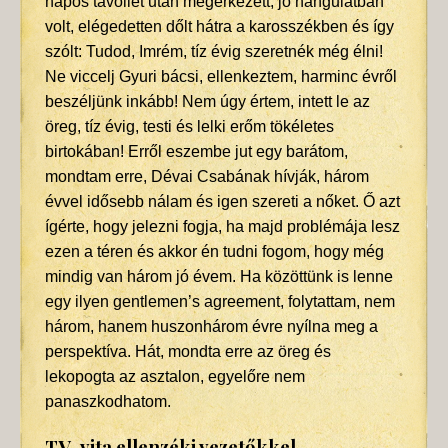
napos távollét után megérkezett, jó hangulatban
volt, elégedetten dőlt hátra a karosszékben és így
szólt: Tudod, Imrém, tíz évig szeretnék még élni!
Ne viccelj Gyuri bácsi, ellenkeztem, harminc évről
beszéljünk inkább! Nem úgy értem, intett le az
öreg, tíz évig, testi és lelki erőm tökéletes
birtokában! Erről eszembe jut egy barátom,
mondtam erre, Dévai Csabának hívják, három
évvel idősebb nálam és igen szereti a nőket. Ő azt
ígérte, hogy jelezni fogja, ha majd problémája lesz
ezen a téren és akkor én tudni fogom, hogy még
mindig van három jó évem. Ha közöttünk is lenne
egy ilyen gentlemen’s agreement, folytattam, nem
három, hanem huszonhárom évre nyílna meg a
perspektíva. Hát, mondta erre az öreg és
lekopogta az asztalon, egyelőre nem
panaszkodhatom.
TV-vita ellenzéki vezetőkkel