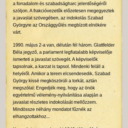
a forradalom és szabadságharc jelentőségéről
szóljon. A frakcióvezetők előzetesen megegyeztek
a javaslat szövegében, az indokolás Szabad
Györgyre az Országgyűlés megbízott elnökére
várt.
1990. május 2-a van, délután fél három. Glattfelder
Béla jegyző, a parlament legfiatalabb képviselője
ismerteti a javaslat szövegét. A képviselők
tapsolnak, a karzat is tapsol. Mindenki feláll a
helyéről. Amikor a terem elcsendesedik, Szabad
György kissé megköszörüli a torkát, aztán
megszólal: Engedjék meg, hogy az önök
egyértelmű vélemény-nyilvánítása alapján a
javaslat részletes indokolását mellőzzem.
Mindössze néhány mondatot fűznék az
elhangzottakhoz...