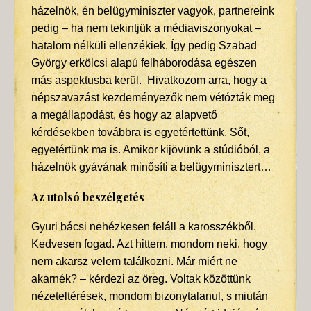
házelnök, én belügyminiszter vagyok, partnereink
pedig – ha nem tekintjük a médiaviszonyokat –
hatalom nélküli ellenzékiek. Így pedig Szabad
György erkölcsi alapú felháborodása egészen
más aspektusba kerül. Hivatkozom arra, hogy a
népszavazást kezdeményezők nem vétózták meg
a megállapodást, és hogy az alapvető
kérdésekben továbbra is egyetértettünk. Sőt,
egyetértünk ma is. Amikor kijövünk a stúdióból, a
házelnök gyávának minősíti a belügyminisztert…
Az utolsó beszélgetés
Gyuri bácsi nehézkesen feláll a karosszékből.
Kedvesen fogad. Azt hittem, mondom neki, hogy
nem akarsz velem találkozni. Már miért ne
akarnék? – kérdezi az öreg. Voltak közöttünk
nézeteltérések, mondom bizonytalanul, s miután