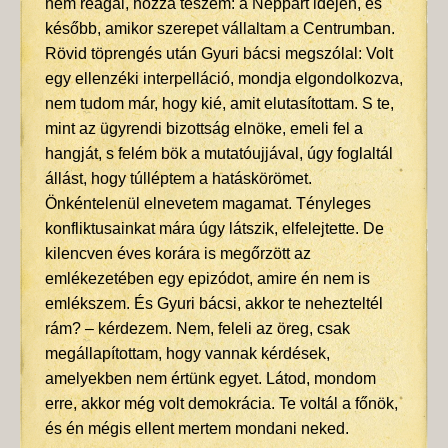
nem reagál, hozzá teszem: a Néppárt idején, és
később, amikor szerepet vállaltam a Centrumban.
Rövid töprengés után Gyuri bácsi megszólal: Volt
egy ellenzéki interpelláció, mondja elgondolkozva,
nem tudom már, hogy kié, amit elutasítottam. S te,
mint az ügyrendi bizottság elnöke, emeli fel a
hangját, s felém bök a mutatóujjával, úgy foglaltál
állást, hogy túlléptem a hatáskörömet.
Önkéntelenül elnevetem magamat. Tényleges
konfliktusainkat mára úgy látszik, elfelejtette. De
kilencven éves korára is megőrzött az
emlékezetében egy epizódot, amire én nem is
emlékszem. És Gyuri bácsi, akkor te nehezteltél
rám? – kérdezem. Nem, feleli az öreg, csak
megállapítottam, hogy vannak kérdések,
amelyekben nem értünk egyet. Látod, mondom
erre, akkor még volt demokrácia. Te voltál a főnök,
és én mégis ellent mertem mondani neked.