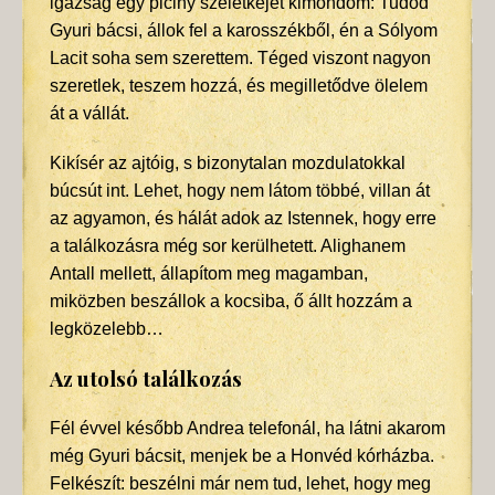
igazság egy piciny szeletkéjét kimondom: Tudod
Gyuri bácsi, állok fel a karosszékből, én a Sólyom
Lacit soha sem szerettem. Téged viszont nagyon
szeretlek, teszem hozzá, és megilletődve ölelem
át a vállát.
Kikísér az ajtóig, s bizonytalan mozdulatokkal
búcsút int. Lehet, hogy nem látom többé, villan át
az agyamon, és hálát adok az Istennek, hogy erre
a találkozásra még sor kerülhetett. Alighanem
Antall mellett, állapítom meg magamban,
miközben beszállok a kocsiba, ő állt hozzám a
legközelebb…
Az utolsó találkozás
Fél évvel később Andrea telefonál, ha látni akarom
még Gyuri bácsit, menjek be a Honvéd kórházba.
Felkészít: beszélni már nem tud, lehet, hogy meg