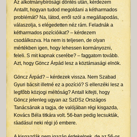
Az alkotmánybírósági döntés után, kérdezem
Antallt, hogyan tudod megoldani a kétharmados
problémát? Na, látod, erről szól a megállapodás,
válaszolja, s elégedetten néz rám. Feladnák a
kétharmados pozícióikat? – kérdezem
csodálkozva. Ha nem is teljesen, de olyan
mértékben igen, hogy lehessen kormányozni,
feleli. S mit kapnak cserébe? – faggatom tovább.
Azt, hogy Göncz Árpád lesz a köztársasági elnök.
Göncz Árpád? – kérdezek vissza. Nem Szabad
Gyuri bácsit illetné ez a pozíció? S ellenzéki lesz a
legfőbb közjogi méltóság? Antall kifejti, hogy
Göncz jelenleg ugyan az SzDSz Országos
Tanácsának a tagja, de valójában régi kisgazda,
Kovács Béla titkára volt. 56-ban pedig lecsukták,
ráadásul neki régi jó embere.
A kisgazdák nem igazán érdekelnek, de az 56-os