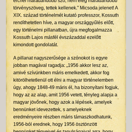
ércnél maradandóbb szó, nem elég maradandóbb
törvényszöveg, tettek kellenek.” Micsoda jelenet! A
XIX. század történelmét kutató professzor, Kossuth
rendíthetetlen híve, a magyar országgyűlés előtt,
egy történelmi pillanatban, újra megfogalmazza
Kossuth Lajos másfél évszázaddal ezelőtt
kimondott gondolatát.
A pillanat nagyszerűsége a szónokot is egyre
jobban magával ragadja: „1956 akkor lesz az,
amivé szívünkben máris emelkedett, akkor fog
kitörölhetetlenül ott élni a magyar történelemben
úgy, ahogy 1848-49 máris él, ha bizonyítani fogjuk,
hogy az az alap, amit 1956 vetett, tényleg alapja a
magyar jövőnek, hogy azok a lépések, amelyek
bennünket idevezettek, s amelyeknek
eredményeire részben máris támaszkodhatunk,
1956-ból erednek, hogy 1956 ösztönzött
bennünket tényeivel és tanulságaival arra, hogy