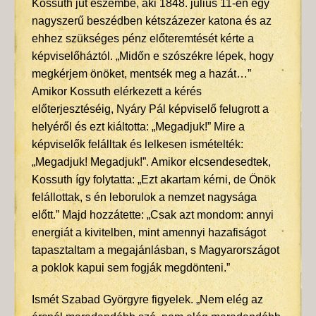
Kossuth jut eszembe, aki 1848. július 11-én egy
nagyszerű beszédben kétszázezer katona és az
ehhez szükséges pénz előteremtését kérte a
képviselőháztól. „Midőn e szószékre lépek, hogy
megkérjem önöket, mentsék meg a hazát…”
Amikor Kossuth elérkezett a kérés
előterjesztéséig, Nyáry Pál képviselő felugrott a
helyéről és ezt kiáltotta: „Megadjuk!” Mire a
képviselők felálltak és lelkesen ismételték:
„Megadjuk! Megadjuk!”. Amikor elcsendesedtek,
Kossuth így folytatta: „Ezt akartam kérni, de Önök
felállottak, s én leborulok a nemzet nagysága
előtt.” Majd hozzátette: „Csak azt mondom: annyi
energiát a kivitelben, mint amennyi hazafiságot
tapasztaltam a megajánlásban, s Magyarországot
a poklok kapui sem fogják megdönteni.”
Ismét Szabad Györgyre figyelek. „Nem elég az