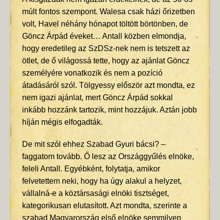
múlt fontos szempont. Walesa csak házi őrizetben
volt, Havel néhány hónapot töltött börtönben, de
Göncz Árpád éveket… Antall közben elmondja,
hogy eredetileg az SzDSz-nek nem is tetszett az
ötlet, de ő világossá tette, hogy az ajánlat Göncz
személyére vonatkozik és nem a pozíció
átadásáról szól. Tölgyessy először azt mondta, ez
nem igazi ajánlat, mert Göncz Árpád sokkal
inkább hozzánk tartozik, mint hozzájuk. Aztán jobb
híján mégis elfogadták.
De mit szól ehhez Szabad Gyuri bácsi? –
faggatom tovább. Ő lesz az Országgyűlés elnöke,
feleli Antall. Egyébként, folytatja, amikor
felvetettem neki, hogy ha úgy alakul a helyzet,
vállalná-e a köztársasági elnöki tisztséget,
kategorikusan elutasított. Azt mondta, szerinte a
szabad Magyarország első elnöke semmilyen