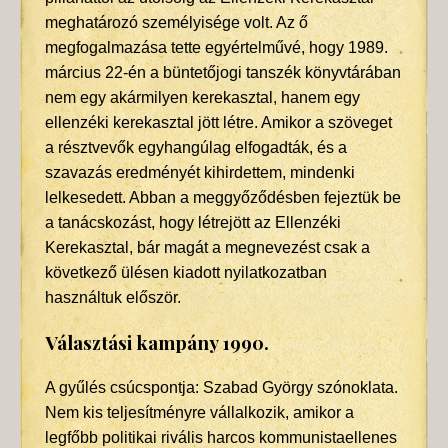
meghatározó személyisége volt. Az ő
megfogalmazása tette egyértelművé, hogy 1989.
március 22-én a büntetőjogi tanszék könyvtárában
nem egy akármilyen kerekasztal, hanem egy
ellenzéki kerekasztal jött létre. Amikor a szöveget
a résztvevők egyhangúlag elfogadták, és a
szavazás eredményét kihirdettem, mindenki
lelkesedett. Abban a meggyőződésben fejeztük be
a tanácskozást, hogy létrejött az Ellenzéki
Kerekasztal, bár magát a megnevezést csak a
következő ülésen kiadott nyilatkozatban
használtuk először.
Választási kampány 1990.
A gyűlés csúcspontja: Szabad György szónoklata.
Nem kis teljesítményre vállalkozik, amikor a
legfőbb politikai rivális harcos kommunistaellenes