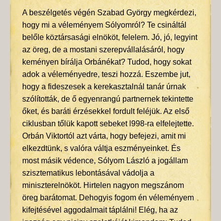
A beszélgetés végén Szabad György megkérdezi,
hogy mi a véleményem Sólyomról? Te csináltál
belőle köztársasági elnököt, felelem. Jó, jó, legyint
az öreg, de a mostani szerepvállalásáról, hogy
keményen bírálja Orbánékat? Tudod, hogy sokat
adok a véleményedre, teszi hozzá. Eszembe jut,
hogy a fideszesek a kerekasztalnál tanár úrnak
szólították, de ő egyenrangú partnernek tekintette
őket, és baráti érzésekkel fordult feléjük. Az első
ciklusban tőlük kapott sebeket l998-ra elfelejtette.
Orbán Viktortól azt várta, hogy befejezi, amit mi
elkezdtünk, s valóra váltja eszményeinket. És
most másik védence, Sólyom László a jogállam
szisztematikus lebontásával vádolja a
miniszterelnököt. Hirtelen nagyon megszánom
öreg barátomat. Dehogyis fogom én véleményem
kifejtésével aggodalmait táplálni! Elég, ha az