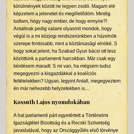
körülmények között ne legyen zsidó. Magam elé
képzelem a jelenetet és megilletődöm. Mindig
tudtam, hogy nagy ember, de hogy ennyire?!
Antallnak pedig valami olyasmit mondok, hogy
végül is a mi közjogi rendszerünkben a házelnök
szerepe fontosabb, mint a köztársasági elnöké. S
hogy sokat jelent, ha Szabad Gyuri bácsi ott lesz
közöttünk a parlamenti harcokban. Már csak egy
kérdésem maradt: S mi van, ha mégsem tudsz
megegyezni a kisgazdákkal a koalíciós
feltételekben? Ugyan, legyint Antall, megegyeztem
én már nehezebb helyzetekben is…
Kossuth Lajos nyomdokában
A hat parlamenti párt egyetértett a Történelmi
Igazságtétel Bizottság és a Recski Szövetség
javaslatával, hogy az Országgyűlés első törvénye