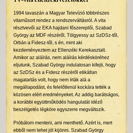
1994 tavaszán a Magyar Televízió többrészes
vitaműsort rendez a rendszerváltásról. A vita
résztvevői az EKA hajdani főszereplői, Szabad
György az MDF részéről, Tölgyessy az SzDSz-től,
Orbán a Fidesz-től, s én, mint aki
kezdeményeztem az Ellenzéki Kerekasztalt.
Amikor az aláírás, nem aláírás kérdésköréhez
eljutunk, Szabad György indulatosan kifejti, hogy
az SzDSz és a Fidesz részéről etikátlan
magatartás volt, hogy nem írták alá a
megállapodást, és felelőtlenül kockára tették a
közösen elért eredményeket. Az addig barátságos,
a korábbi együttműködés hangulatát idéző
beszélgetés légköre egyszerre megváltozik.
Próbálom menteni, ami menthető. Azért is, mert
ebből nem lehet jól kijönni. Szabad György