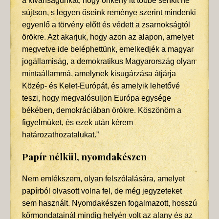
a kívánságunkat, hogy önkény itt többé senkit ne
sújtson, s legyen őseink reménye szerint mindenki
egyenlő a törvény előtt és védett a zsarnokságtól
örökre. Azt akarjuk, hogy azon az alapon, amelyet
megvetve ide beléphettünk, emelkedjék a magyar
jogállamiság, a demokratikus Magyarország olyan
mintaállammá, amelynek kisugárzása átjárja
Közép- és Kelet-Európát, és amelyik lehetővé
teszi, hogy megvalósuljon Európa egysége
békében, demokráciában örökre. Köszönöm a
figyelmüket, és ezek után kérem
határozathozatalukat.”
Papír nélkül, nyomdakészen
Nem emlékszem, olyan felszólalására, amelyet
papírból olvasott volna fel, de még jegyzeteket
sem használt. Nyomdakészen fogalmazott, hosszú
kőrmondatainál mindig helyén volt az alany és az